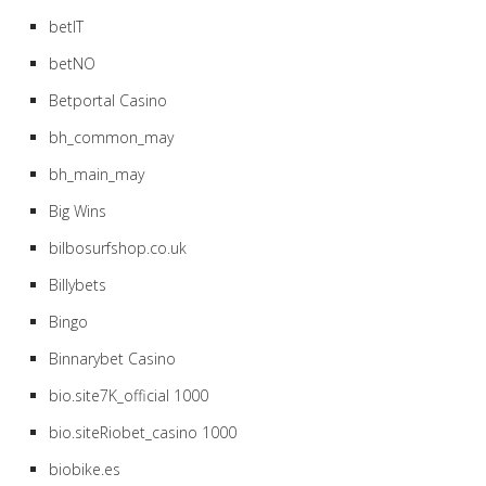
betIT
betNO
Betportal Casino
bh_common_may
bh_main_may
Big Wins
bilbosurfshop.co.uk
Billybets
Bingo
Binnarybet Casino
bio.site7K_official 1000
bio.siteRiobet_casino 1000
biobike.es