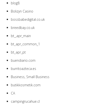
blog8
Bolizyn Casino
bossbabedigital.co.uk
breedbay.co.uk
bt_,apr_main
bt_apr_common_1
bt_apr_pt
buendiario.com
burritoazteca.es
Business, Small Business
butikkosmetik.com
CA
campingrucahue.cl