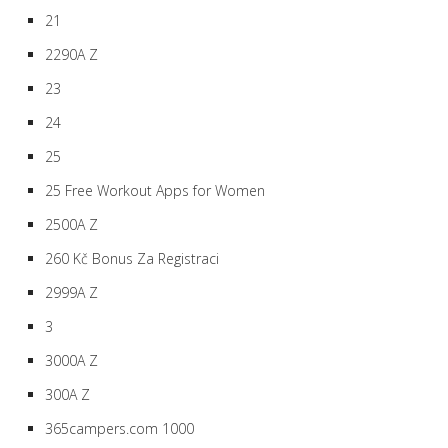
21
2290A Z
23
24
25
25 Free Workout Apps for Women
2500A Z
260 Kč Bonus Za Registraci
2999A Z
3
3000A Z
300A Z
365campers.com 1000