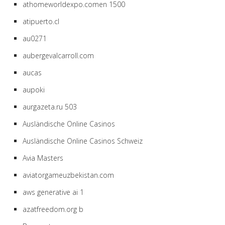
athomeworldexpo.comen 1500
atipuerto.cl
au0271
aubergevalcarroll.com
aucas
aupoki
aurgazeta.ru 503
Ausländische Online Casinos
Ausländische Online Casinos Schweiz
Avia Masters
aviatorgameuzbekistan.com
aws generative ai 1
azatfreedom.org b