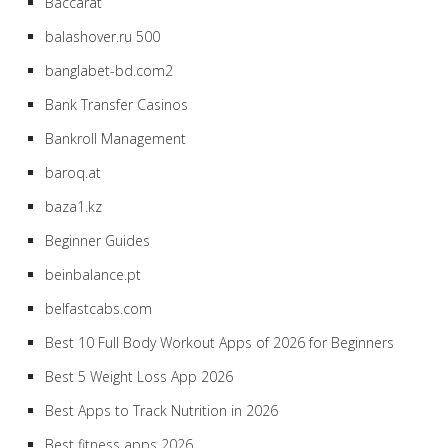
Baccarat
balashover.ru 500
banglabet-bd.com2
Bank Transfer Casinos
Bankroll Management
baroq.at
baza1.kz
Beginner Guides
beinbalance.pt
belfastcabs.com
Best 10 Full Body Workout Apps of 2026 for Beginners
Best 5 Weight Loss App 2026
Best Apps to Track Nutrition in 2026
Best fitness apps 2026