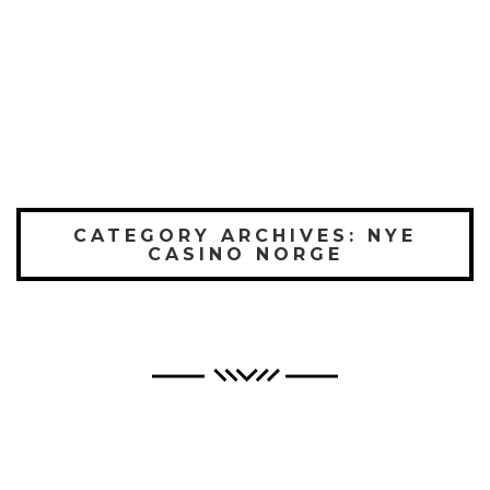
Toggl
navig
CATEGORY ARCHIVES: NYE
CASINO NORGE