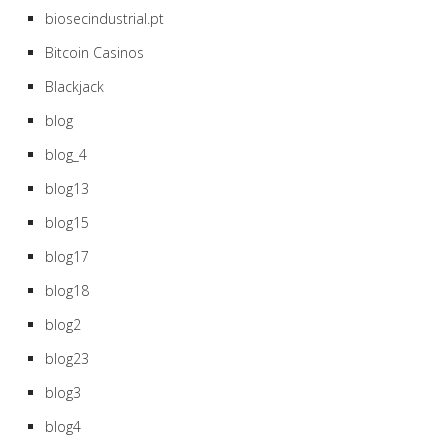
biosecindustrial.pt
Bitcoin Casinos
Blackjack
blog
blog_4
blog13
blog15
blog17
blog18
blog2
blog23
blog3
blog4