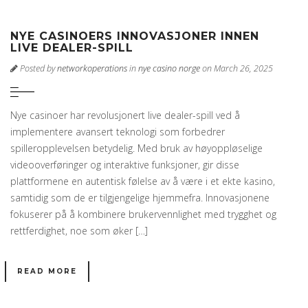
NYE CASINOERS INNOVASJONER INNEN
LIVE DEALER-SPILL
Posted by
networkoperations
in
nye casino norge
on March 26, 2025
Nye casinoer har revolusjonert live dealer-spill ved å
implementere avansert teknologi som forbedrer
spilleropplevelsen betydelig. Med bruk av høyoppløselige
videooverføringer og interaktive funksjoner, gir disse
plattformene en autentisk følelse av å være i et ekte kasino,
samtidig som de er tilgjengelige hjemmefra. Innovasjonene
fokuserer på å kombinere brukervennlighet med trygghet og
rettferdighet, noe som øker […]
READ MORE