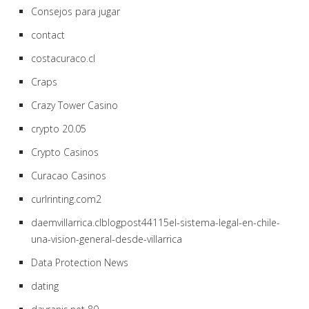
Consejos para jugar
contact
costacuraco.cl
Craps
Crazy Tower Сasino
crypto 20.05
Crypto Casinos
Curacao Casinos
curlrinting.com2
daemvillarrica.clblogpost44115el-sistema-legal-en-chile-
una-vision-general-desde-villarrica
Data Protection News
dating