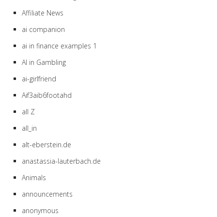
Affiliate News
ai companion
ai in finance examples 1
AI in Gambling
ai-girlfriend
Aif3aib6footahd
all Z
all_in
alt-eberstein.de
anastassia-lauterbach.de
Animals
announcements
anonymous