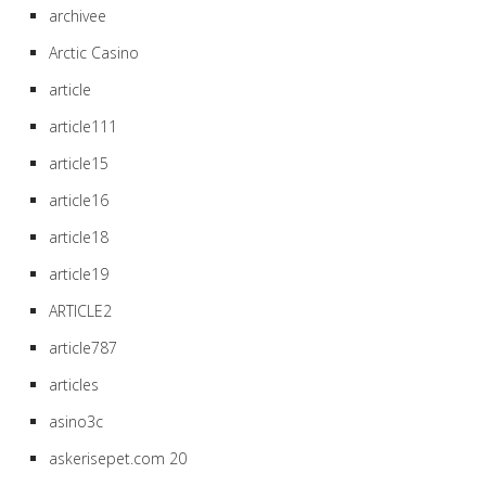
archivee
Arctic Casino
article
article111
article15
article16
article18
article19
ARTICLE2
article787
articles
asino3c
askerisepet.com 20