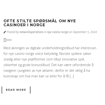
OFTE STILTE SPØRSMÅL OM NYE
CASINOER I NORGE
Posted by
networkoperations
in
nye casino norge
on September 5, 2024
Med økningen av digitale underholdningstilbud har interessen
for nye casino norge vokst betydelig. Norske spillere søker
stadig etter nye plattformer som tilbyr innovative spill,
sikkerhet og gode bonustilbud. Det kan være utfordrende å
navigere i jungelen av nye aktører, derfor er det viktig å ha
kunnskap om hva man bør se etter for å få […]
READ MORE