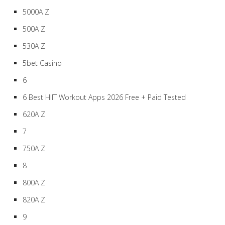
5000A Z
500A Z
530A Z
5bet Casino
6
6 Best HIIT Workout Apps 2026 Free + Paid Tested
620A Z
7
750A Z
8
800A Z
820A Z
9