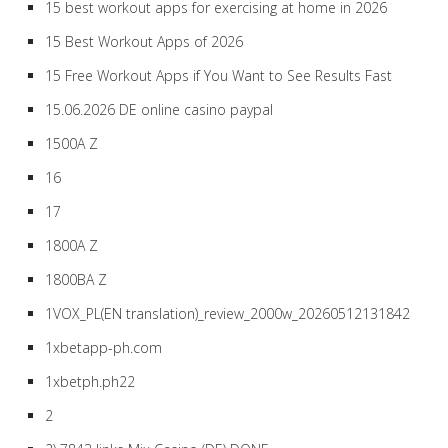
15 best workout apps for exercising at home in 2026
15 Best Workout Apps of 2026
15 Free Workout Apps if You Want to See Results Fast
15.06.2026 DE online casino paypal
1500A Z
16
17
1800A Z
1800BA Z
1VOX_PL(EN translation)_review_2000w_20260512131842
1xbetapp-ph.com
1xbetph.ph22
2