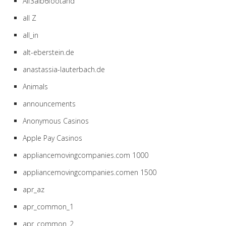
Aif3aib6footahd
all Z
all_in
alt-eberstein.de
anastassia-lauterbach.de
Animals
announcements
Anonymous Casinos
Apple Pay Casinos
appliancemovingcompanies.com 1000
appliancemovingcompanies.comen 1500
apr_az
apr_common_1
apr_common_2