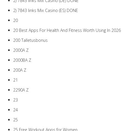
2) 7843 links Mix Casino (DE) DONE
2) 7843 links Mix Casino (ES) DONE
20
20 Best Apps For Health And Fitness Worth Using In 2026
200 Talletusbonus
2000A Z
2000BA Z
200A Z
21
2290A Z
23
24
25
25 Free Workout Apps for Women