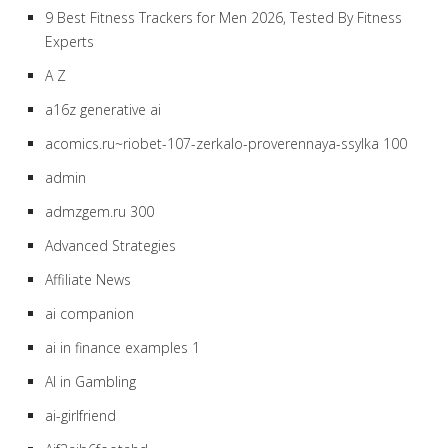
9 Best Fitness Trackers for Men 2026, Tested By Fitness
Experts
A Z
a16z generative ai
acomics.ru~riobet-107-zerkalo-proverennaya-ssylka 100
admin
admzgem.ru 300
Advanced Strategies
Affiliate News
ai companion
ai in finance examples 1
AI in Gambling
ai-girlfriend