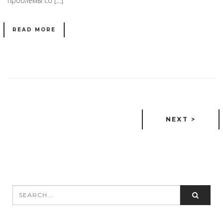
проблемы со […]
READ MORE
NEXT >