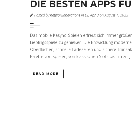
DIE BESTEN APPS F
Posted by
networkoperations
in
DE Apr 3
on August 1, 2023
Das mobile Kasyno-Spielen erfreut sich immer größerer
Lieblingsspiele zu genießen. Die Entwicklung moderner
Oberflächen, schnelle Ladezeiten und sichere Transakt
Palette von Spielen, von klassischen Slots bis hin zu [
READ MORE