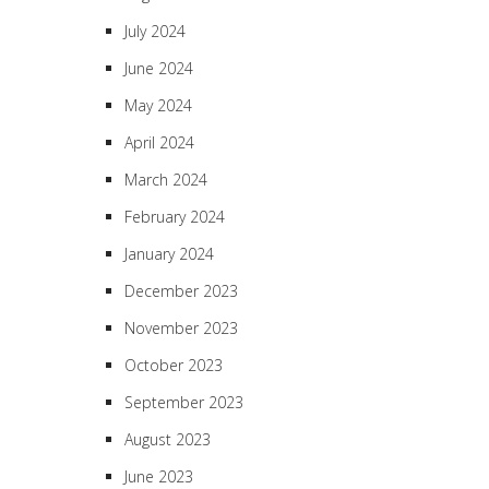
July 2024
June 2024
May 2024
April 2024
March 2024
February 2024
January 2024
December 2023
November 2023
October 2023
September 2023
August 2023
June 2023