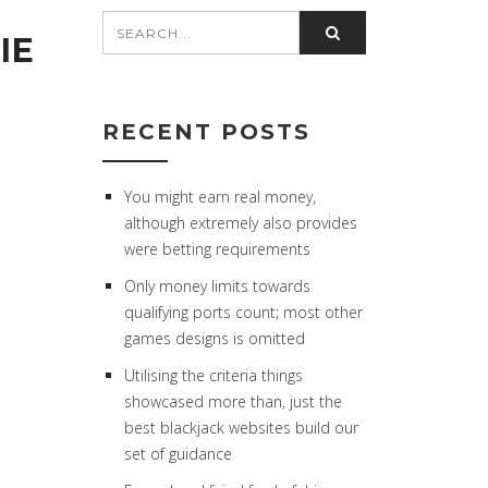
IE
RECENT POSTS
You might earn real money,
although extremely also provides
were betting requirements
Only money limits towards
qualifying ports count; most other
games designs is omitted
Utilising the criteria things
showcased more than, just the
best blackjack websites build our
set of guidance