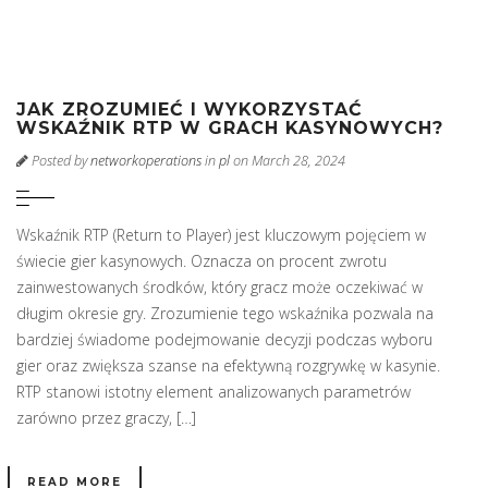
JAK ZROZUMIEĆ I WYKORZYSTAĆ
WSKAŹNIK RTP W GRACH KASYNOWYCH?
Posted by
networkoperations
in
pl
on March 28, 2024
Wskaźnik RTP (Return to Player) jest kluczowym pojęciem w
świecie gier kasynowych. Oznacza on procent zwrotu
zainwestowanych środków, który gracz może oczekiwać w
długim okresie gry. Zrozumienie tego wskaźnika pozwala na
bardziej świadome podejmowanie decyzji podczas wyboru
gier oraz zwiększa szanse na efektywną rozgrywkę w kasynie.
RTP stanowi istotny element analizowanych parametrów
zarówno przez graczy, […]
READ MORE