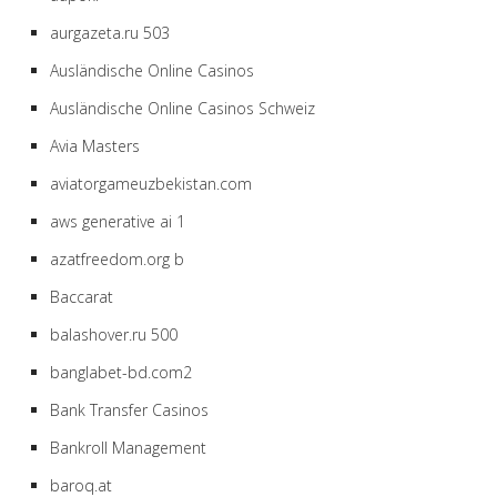
aurgazeta.ru 503
Ausländische Online Casinos
Ausländische Online Casinos Schweiz
Avia Masters
aviatorgameuzbekistan.com
aws generative ai 1
azatfreedom.org b
Baccarat
balashover.ru 500
banglabet-bd.com2
Bank Transfer Casinos
Bankroll Management
baroq.at