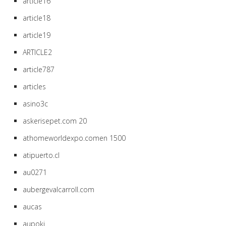
article16
article18
article19
ARTICLE2
article787
articles
asino3c
askerisepet.com 20
athomeworldexpo.comen 1500
atipuerto.cl
au0271
aubergevalcarroll.com
aucas
aupoki