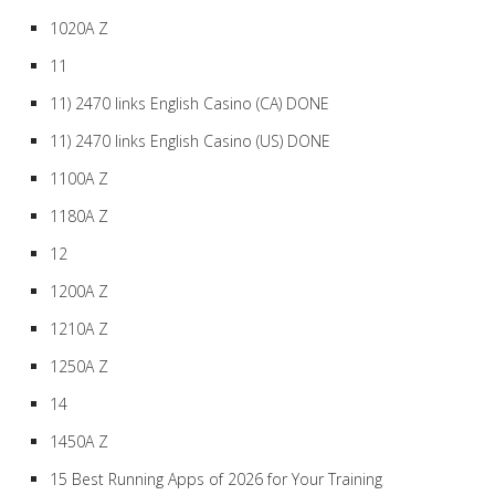
1020A Z
11
11) 2470 links English Casino (CA) DONE
11) 2470 links English Casino (US) DONE
1100A Z
1180A Z
12
1200A Z
1210A Z
1250A Z
14
1450A Z
15 Best Running Apps of 2026 for Your Training