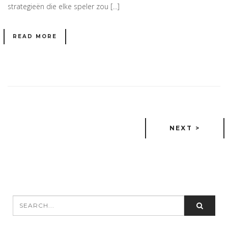
strategieën die elke speler zou […]
READ MORE
NEXT >