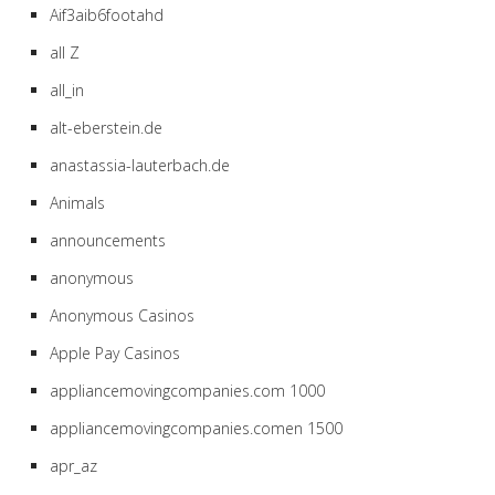
Aif3aib6footahd
all Z
all_in
alt-eberstein.de
anastassia-lauterbach.de
Animals
announcements
anonymous
Anonymous Casinos
Apple Pay Casinos
appliancemovingcompanies.com 1000
appliancemovingcompanies.comen 1500
apr_az